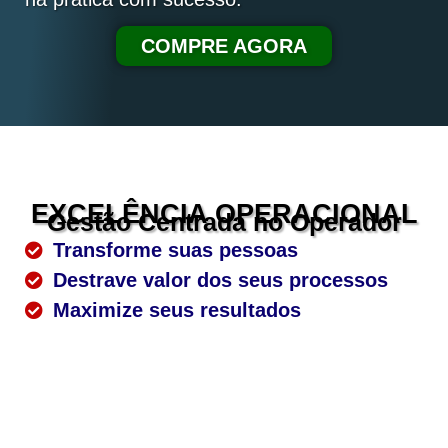
COMPRE AGORA
EXCELÊNCIA OPERACIONAL
Gestão Centrada no Operador
Transforme suas pessoas
Destrave valor dos seus processos
Maximize seus resultados
Veja uma amostra do livro: